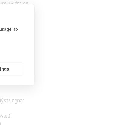
um 16 ára og 
am utan 
usage, to
m sýna 
æði á hljóð- 
tings
d við okkur 
lýst vegna:
rsvæði
 