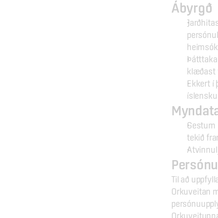
Ábyrgð
Jarðhita
persónul
heimsók
Þátttaka
klæðast 
Ekkert í
íslensk
Myndat
Gestum e
tekið fr
Atvinnul
Persónu
Til að uppfy
Orkuveitan m
persónuupplý
Orkuveitunna