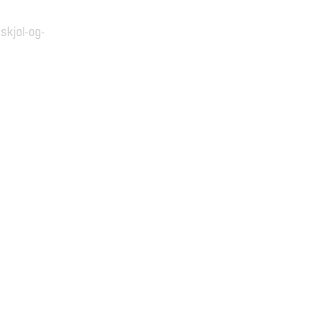
skjol-og-
Hópaleiðsögn
Almennir hópar