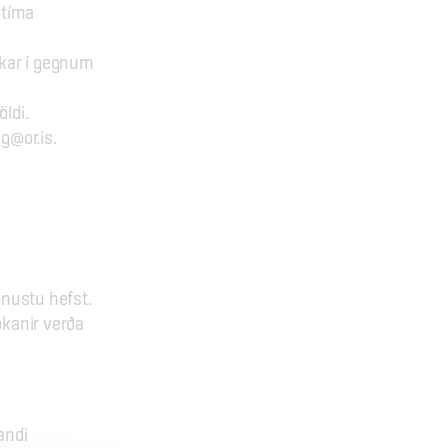
tíma 
kkar í gegnum 
ldi.
g@or.is.
ónustu hefst.
kanir verða 
ndi 