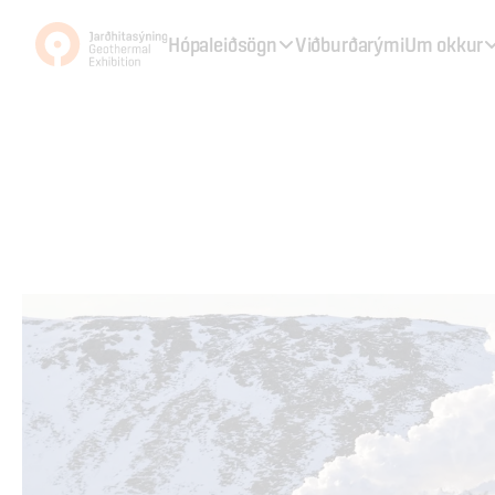
Hópaleiðsögn
Viðburðarými
Um okkur