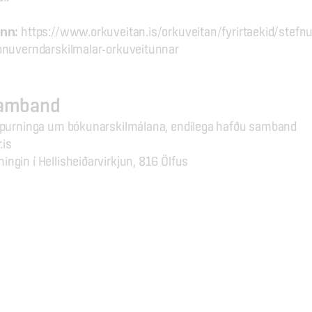
nn: 
https://www.orkuveitan.is/orkuveitan/fyrirtaekid/stefnu
onuverndarskilmalar-orkuveitunnar
samband
spurninga um bókunarskilmálana, endilega hafðu samband
.is
ningin í Hellisheiðarvirkjun, 816 Ölfus
Um okkur
Teymið okkar