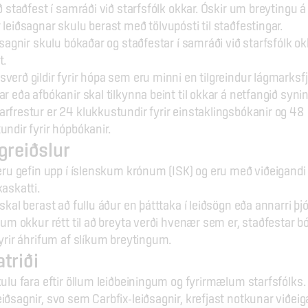
ð staðfest í samráði við starfsfólk okkar. Óskir um breytingu á 
 leiðsagnar skulu berast með tölvupósti til staðfestingar.
iðsagnir skulu bókaðar og staðfestar í samráði við starfsfólk o
t.
verð gildir fyrir hópa sem eru minni en tilgreindur lágmarksfjö
r eða afbókanir skal tilkynna beint til okkar á netfangið synin
rfrestur er 24 klukkustundir fyrir einstaklingsbókanir og 48 
undir fyrir hópbókanir.
greiðslur
 eru gefin upp í íslenskum krónum (ISK) og eru með viðeigandi 
kaskatti.
skal berast að fullu áður en þátttaka í leiðsögn eða annarri þj
jum okkur rétt til að breyta verði hvenær sem er, staðfestar bó
fyrir áhrifum af slíkum breytingum.
triði
kulu fara eftir öllum leiðbeiningum og fyrirmælum starfsfólks.
iðsagnir, svo sem Carbfix-leiðsagnir, krefjast notkunar viðeiga