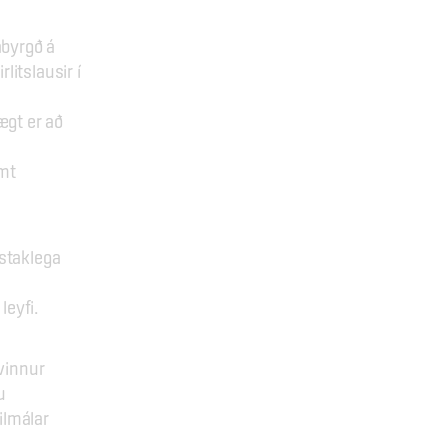
byrgð á 
itslausir í 
gt er að 
mt 
staklega 
eyfi.
innur 
 
lmálar 