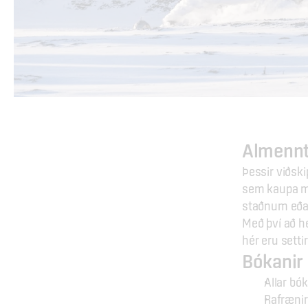
Almenn
Þessir viðski
sem kaupa mi
staðnum eða 
Með því að h
hér eru setti
Bókanir
Allar bó
Rafrænir