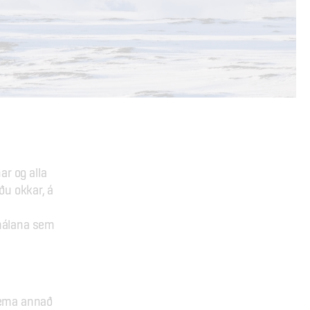
r og alla 
u okkar, á 
málana sem 
nema annað 