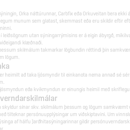
sýningin, Orka náttúrunnar, Carbfix eða Orkuveitan bera ekki á
egum munum sem glatast, skemmast eða eru skildir eftir eftirl
ninni.
 í leiðsögnum utan sýningarrýmisins er á eigin ábyrgð, mikilvæ
viðeigandi klæðnaði.
 þessum skilmálum takmarkar lögbundin réttindi þín samkvæ
um lögum.
aka
r heimilt að taka ljósmyndir til einkanota nema annað sé sér
am.
jósmyndun eða kvikmyndun er einungis heimil með skriflegu l
verndarskilmálar
lla skyldur sínar skv. skilmálum þessum og lögum samkvæmt v
eð tilteknar persónuupplýsingar um viðskiptavini. Um vinnslu
singa af hálfu Jarðhitasýningarinnar gildir persónuverndarski
r.