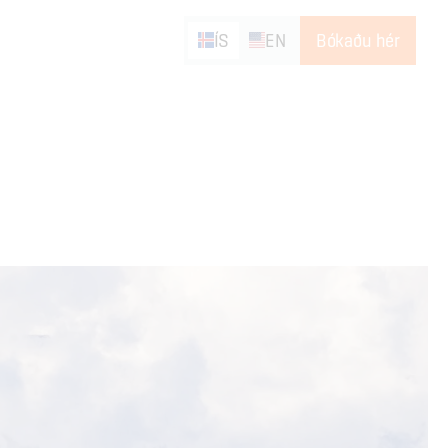
ÍS
EN
Bókaðu hér