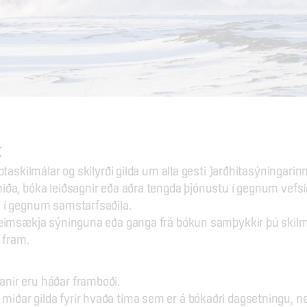
t
ptaskilmálar og skilyrði gilda um alla gesti Jarðhitasýningarinna
ða, bóka leiðsagnir eða aðra tengda þjónustu í gegnum vefsíð
í gegnum samstarfsaðila.
eimsækja sýninguna eða ganga frá bókun samþykkir þú skil
r fram.
kanir eru háðar framboði.
 miðar gilda fyrir hvaða tíma sem er á bókaðri dagsetningu, 