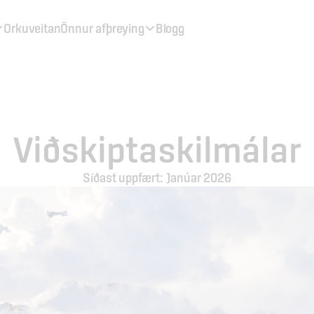
Orkuveitan
Önnur afþreying
Blogg
Viðskiptaskilmálar
Síðast uppfært: Janúar 2026