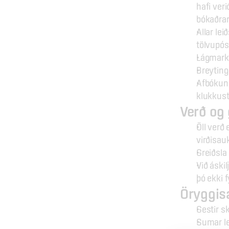
hafi veri
bókaðrar
Allar le
tölvupós
Lágmarks
Breytinga
Afbókuna
klukkust
Verð og 
Öll verð
virðisau
Greiðsla 
Við áskil
þó ekki 
Öryggisa
Gestir s
Sumar le