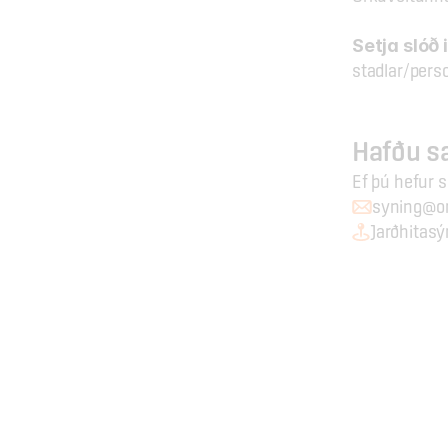
Setja slóð i
stadlar/pers
Hafðu 
Ef þú hefur 
syning@or
Jarðhitasý