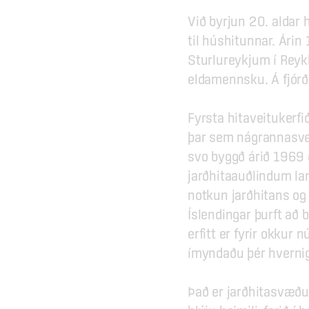
Við byrjun 20. aldar h
til húshitunnar. Árin
Sturlureykjum í Reykho
eldamennsku. Á fjórða
Fyrsta hitaveitukerfi
þar sem nágrannasveit
svo byggð árið 1969
jarðhitaauðlindum la
notkun jarðhitans og h
Íslendingar þurft að 
erfitt er fyrir okkur 
ímyndaðu þér hvernig
Það er jarðhitasvæðu