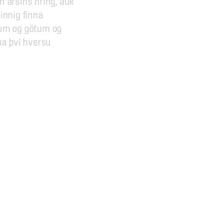
n ársins hring, auk 
nnig finna 
tum og götum og 
a því hversu 
Hópaleiðsögn
Almennir hópar
Carbfix leiðsögn
Carbfix leiðsögn skólahópar
Formleg kynning