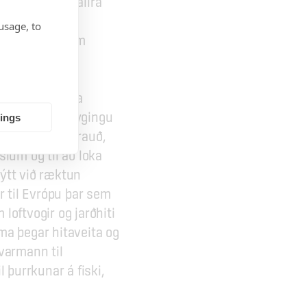
kt og í einni allra 
ðasta 
usage, to
rá 13. öld sem 
num tíðina hafa 
 vatns við beygingu 
tings
 mat og baka brauð, 
lum og til að loka 
ýtt við ræktun 
r til Evrópu þar sem 
oftvogir og jarðhiti 
rma þegar hitaveita og 
varmann til 
 þurrkunar á fiski, 