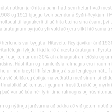
ófst notkun jarðhita á þann hátt sem hefur hvað mest áhr
 1908 og 1911 bjuggu tveir bændur á Syðri-Reykjum í Mo
ltsdal til lagnakerfi til að hita bæina sína ásamt því a
 áratugnum byrjuðu yfirvöld að gera slíkt hið sama á 
ð hérlendis var byggt af Hitaveitu Reykjavíkur árið 193
arfélögin fylgdu í kjölfarið á næstu áratugum. Fyrsta j
 og í dag kemur um 30% af rafmagnsframleiðslu og um
ndsins. Húshitun og framleiðsla rafmagns eru í raun m
efur hún breytt lífi Íslendinga á stórfenglegan hátt. Í a
búa við óblíða og óbilgjarna veðráttu með sínum sífell
nútímafólkið að komast í gegnum frostið, rokið og myrkri
 það var að búa hér fyrir tíma rafmagns og húshitunar
m og nýtingu jarðvarma að þakka að við getum notið þe