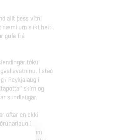
 allt þess vitni 
 dæmi um slíkt heiti. 
 gufa frá 
slendingar tóku 
gvallavatninu. Í stað 
 í Reykjalaug í 
tapotta“ skírn og 
dar sundlaugar.
r oftar en ekki 
rúnarlaug í 
r fyrri tíða voru 