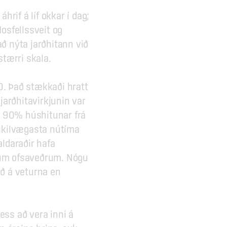
if á líf okkar í dag; 
sfellssveit og 
ð nýta jarðhitann við 
stærri skala.
0. Það stækkaði hratt 
arðhitavirkjunin var 
 90% húshitunar frá 
ikilvægasta nútíma 
ldaraðir hafa 
dum ofsaveðrum. Nógu 
ð á veturna en 
.
ss að vera inni á 