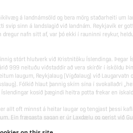
kilvæg á landnámsöld og bera mörg staðarheiti um land
ti svip sinn á landslagið við landnám. Reykjavík er gott
regur nafn sitt af, var þó ekki í rauninni reykur, heldur
innig stórt hlutverk við Kristnitöku Íslendinga. Þegar Í
rið 999 neituðu viðstaddir að vera skírðir í ísköldu Þin
 heitum laugum, Reykjalaug (Vígðalaug) við Laugarvatn og
laug). Fólkið hlaut þannig skírn sína í svokallaðri „hei
a Íslendingar kosið þægindi heitra potta frekar en ískal
 allt oft minnst á heitar laugar og tengjast þessi kafla
um. Ein frægasta sagan er úr Laxdælu og gerist við Guð
ðrún Ósvífursdóttir var tíður gestur. Þessir heitu potta
ookies on this site