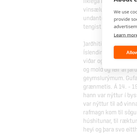
líklega heitar ár og n
vinsælustu náttúrulau
We use coo
undantekningin á þes
provide so
tengist flóknu lagnake
advertisem
Learn mor
Jarðhiti og heitt vatn
Íslendingar nýtt  ja
Allow
viðar og beina til smí
og mold og leir af ja
geymslurýmum. Gufan v
grænmetis. Á 14. – 19
hann var nýttur í bys
var nýttur til að vinn
rafmagn kom til sögun
húshitunar, til ræktun
heyi og þara svo eitt