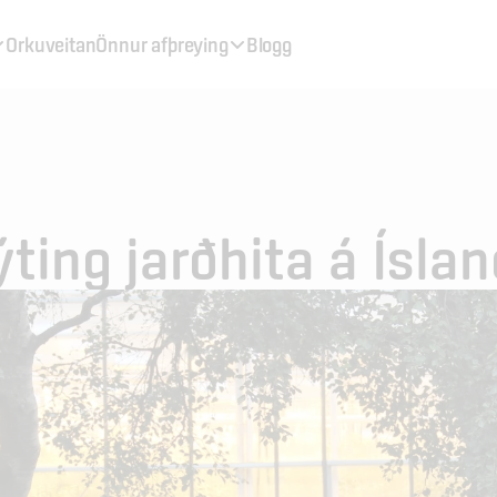
Orkuveitan
Önnur afþreying
Blogg
ting jarðhita á Íslan