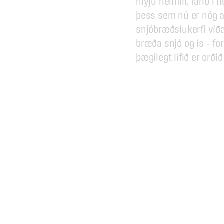
hlýju heimili, farið í
þess sem nú er nóg af
snjóbræðslukerfi víða
bræða snjó og ís – fo
þægilegt lífið er orðið
Jarðhitasýningin í 
GPS hnit: 
Hellisheiðarvirkjun,
64.037368
Hamragilsvegur 