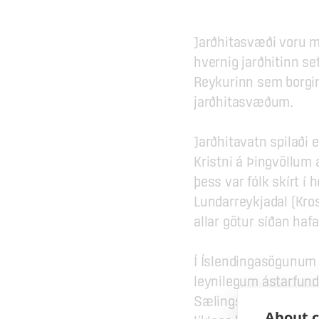
Jarðhitasvæði voru mi
hvernig jarðhitinn set
Reykurinn sem borgin d
jarðhitasvæðum.
Jarðhitavatn spilaði e
Kristni á Þingvöllum á
þess var fólk skírt í
Lundarreykjadal (Kross
allar götur síðan haf
Í Íslendingasögunum er
leynilegum ástarfund
Sælingsdal þar sem Gu
About c