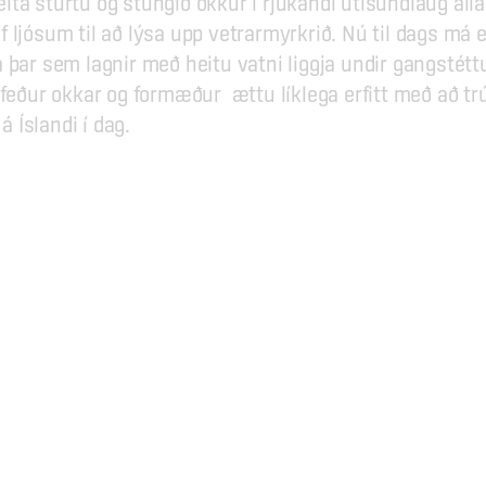
 heita sturtu og stungið okkur í rjúkandi útisundlaug alla
 ljósum til að lýsa upp vetrarmyrkrið. Nú til dags má ei
 þar sem lagnir með heitu vatni liggja undir gangstét
rfeður okkar og formæður  ættu líklega erfitt með að trú
 á Íslandi í dag.
Um okkur
Teymið okkar
Arkitektúrinn
Svæðið
Staðsetning
, -21.400232
Ferðaskipuleggjendur