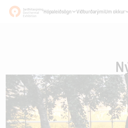
Hópaleiðsögn
Viðburðarými
Um okkur
Ný