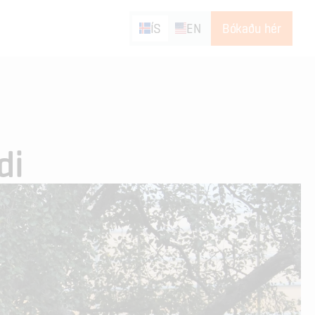
ÍS
EN
Bókaðu hér
di 